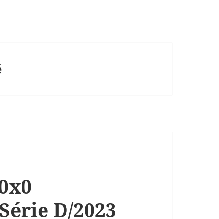
é
 0x0
Série D/2023