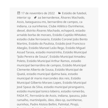
Publicado
Categorias
17 de novembro de 2022
Estádio de futebol
,
em
Tags
interior sp
aa bernardense
,
Álvares Machado
,
Assis
,
bataguassu-ms
,
bernardino de campos
,
ca
indiana
,
ca ourinhense
,
Clube Atlético Ourinhense
,
diesel
,
distrito Álvares Machado
,
echaporã
,
estadio
arnaldo borba de moraes
,
Estádio Capitão Whitaker
,
estadio clube ferroviario
,
Estádio Coronel João Bento
Martins
,
Estádio do Paulista
,
Estádio José Francisco
Abegão
,
Estádio Manoel Leão Rego
,
Estádio Miguel
Assad Taraia
,
estadio monstrinho
,
Estádio Municipal
“João Pereira de Souza”
,
Estádio Municipal Amadeu
Poleto
,
Estádio Municipal Arthur Ramos
,
estadio
municipal bernardino de campos
,
Estádio Municipal
Clemente Alberto de Sousa
,
Estádio Municipal de
Quatá
,
estadio municipal djalma baia
,
estadio
municipal dr mario marcondes dos reis
,
Estádio
Municipal Gilberto Moraes Lopes
,
Estádio Municipal
José Spaus da Silva
,
estadio municipal pirangueiro
,
estádio municipal tonico lobeiro
,
estadio romeirão
,
FADA FC
,
Ferroviária de Assis
,
indiana
,
ipaussu
,
joão
ramalho
,
martinópolis
,
óleo
,
óleo-sp
,
ourinhense
,
ourinhos
,
Padre Aloísio Bellini
,
Palmital
,
Pirajú
,