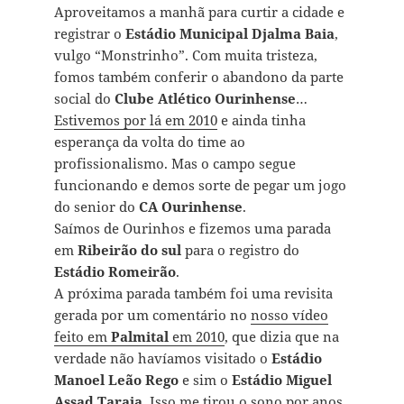
Aproveitamos a manhã para curtir a cidade e
registrar o
Estádio Municipal Djalma Baia
,
vulgo “Monstrinho”. Com muita tristeza,
fomos também conferir o abandono da parte
social do
Clube Atlético Ourinhense
…
Estivemos por lá em 2010
e ainda tinha
esperança da volta do time ao
profissionalismo. Mas o campo segue
funcionando e demos sorte de pegar um jogo
do senior do
CA Ourinhense
.
Saímos de Ourinhos e fizemos uma parada
em
Ribeirão do sul
para o registro do
Estádio Romeirão
.
A próxima parada também foi uma revisita
gerada por um comentário no
nosso vídeo
feito em
Palmital
em 2010
, que dizia que na
verdade não havíamos visitado o
Estádio
Manoel Leão Rego
e sim o
Estádio Miguel
Assad Taraia
. Isso me tirou o sono por anos