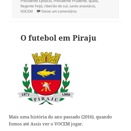
Presidente Epitácio
,
Presidente Prudente
,
quatá
,
Regente Feijó
,
ribeirão do sul
,
santo anastácio
,
em Role pelo oeste – Feriado de 
VOCEM
Deixe um comentário
O futebol em Piraju
Mais uma história do ano passado (2016), quando
fomos até Assis ver o VOCEM jogar.