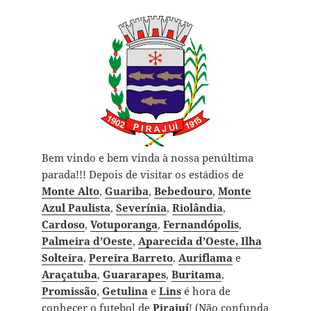
Bem vindo e bem vinda à nossa penúltima
parada!!! Depois de visitar os estádios de
Monte Alto
,
Guariba
,
Bebedouro
,
Monte
Azul Paulista
,
Severínia
,
Riolândia
,
Cardoso
,
Votuporanga
,
Fernandópolis
,
Palmeira d’Oeste
,
Aparecida d’Oeste,
Ilha
Solteira
,
Pereira Barreto
,
Auriflama
e
Araçatuba
,
Guararapes
,
Buritama
,
Promissão
,
Getulina
e
Lins
é hora de
conhecer o futebol de
Pirajuí
! (Não confunda