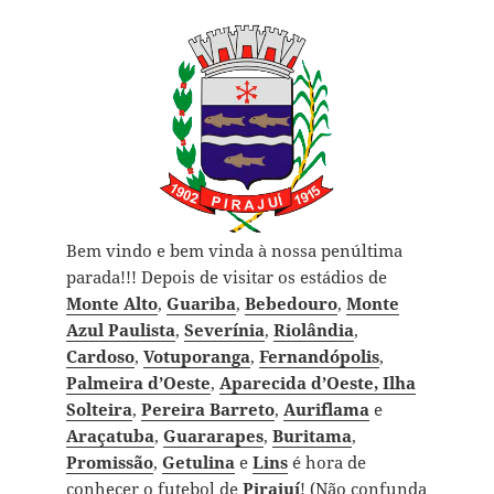
Bem vindo e bem vinda à nossa penúltima
parada!!! Depois de visitar os estádios de
Monte Alto
,
Guariba
,
Bebedouro
,
Monte
Azul Paulista
,
Severínia
,
Riolândia
,
Cardoso
,
Votuporanga
,
Fernandópolis
,
Palmeira d’Oeste
,
Aparecida d’Oeste,
Ilha
Solteira
,
Pereira Barreto
,
Auriflama
e
Araçatuba
,
Guararapes
,
Buritama
,
Promissão
,
Getulina
e
Lins
é hora de
conhecer o futebol de
Pirajuí
! (Não confunda