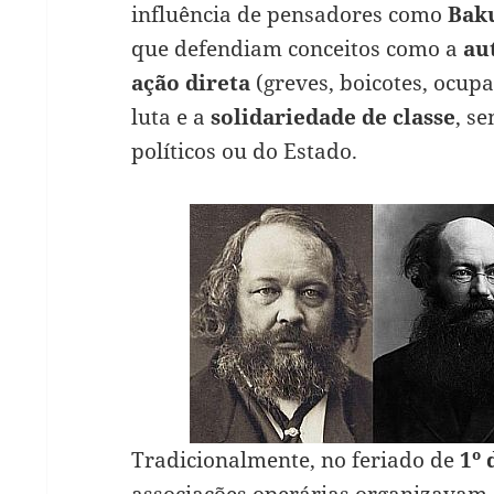
influência de pensadores como
Baku
que defendiam conceitos como a
au
ação direta
(greves, boicotes, ocup
luta e a
solidariedade de classe
, s
políticos ou do Estado.
Tradicionalmente, no feriado de
1º 
associações operárias organizavam 