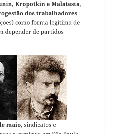
nin, Kropotkin e Malatesta
,
togestão dos trabalhadores
,
ações) como forma legítima de
em depender de partidos
de maio
, sindicatos e
atos e comícios em São Paulo