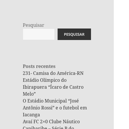
Pesquisar
PESQUISAR
Posts recentes
231- Camisa do América-RN
Estádio Olímpico do
Ibirapuera “Ícaro de Castro
Melo”
O Estádio Municipal “José
Antônio Rossi” e o futebol em
Iacanga
Avaí FC 2×0 Clube Náutico
Capibaribe – Série B do